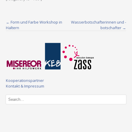
Post
←
Form und Farbe Workshop in
Wasserbotschafterinnen und -
Haltern
botschafter
→
navigation
Kooperationspartner
Kontakt & Impressum