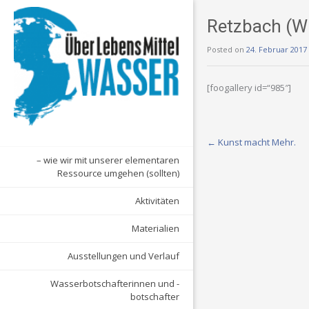
Retzbach (Wü
Posted on
24. Februar 2017
[foogallery id=“985″]
Post
←
Kunst macht Mehr.
– wie wir mit unserer elementaren
navigation
Ressource umgehen (sollten)
Aktivitäten
Materialien
Ausstellungen und Verlauf
Wasserbotschafterinnen und -
botschafter